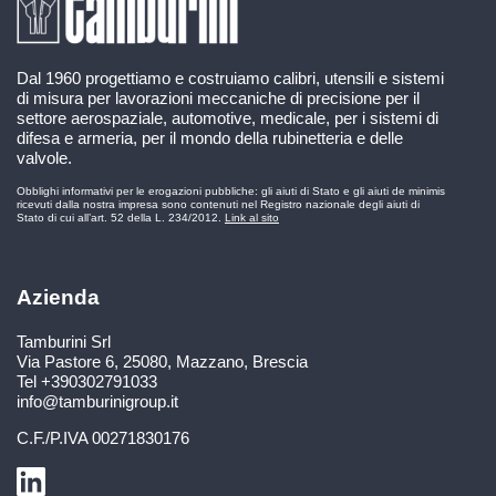
Dal 1960 progettiamo e costruiamo calibri, utensili e sistemi
di misura per lavorazioni meccaniche di precisione per il
settore aerospaziale, automotive, medicale, per i sistemi di
difesa e armeria, per il mondo della rubinetteria e delle
valvole.
Obblighi informativi per le erogazioni pubbliche: gli aiuti di Stato e gli aiuti de minimis
ricevuti dalla nostra impresa sono contenuti nel Registro nazionale degli aiuti di
Stato di cui all’art. 52 della L. 234/2012.
Link al sito
Azienda
Tamburini Srl
Via Pastore 6
,
25080
,
Mazzano, Brescia
Tel
+390302791033
info@tamburinigroup.it
C.F./P.IVA
00271830176