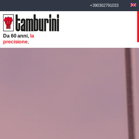
+390302791033
Da 60 anni,
la
precisione
.