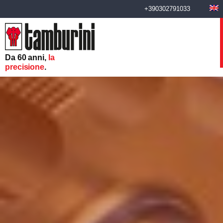
+390302791033
Da 60 anni,
la
precisione
.