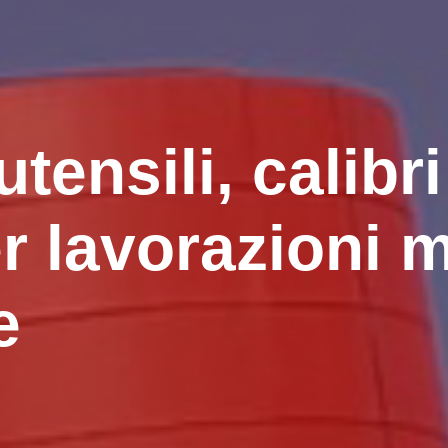
tensili, calibr
er lavorazioni
e