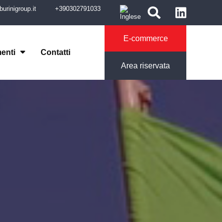
urinigroup.it
+390302791033
E-commerce
menti
Contatti
Area riservata