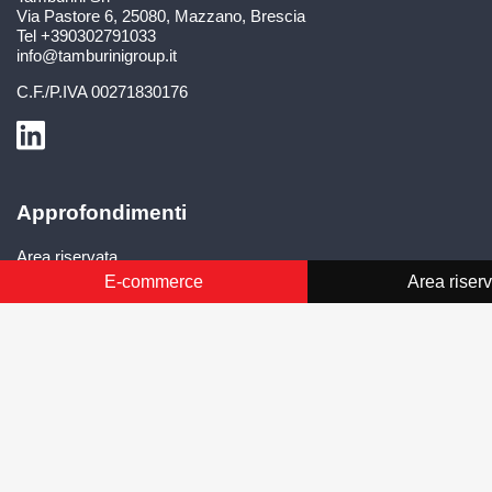
Via Pastore 6
,
25080
,
Mazzano, Brescia
Tel
+390302791033
info@tamburinigroup.it
C.F./P.IVA
00271830176
Approfondimenti
Area riservata
Area download
E-commerce
Area riser
Blog
Attività sul territorio
Aerospaziale
Automotive
Medicale
Rubinetteria idrosanitaria
Sistemi di difesa
Rubinetteria industriale e valvole