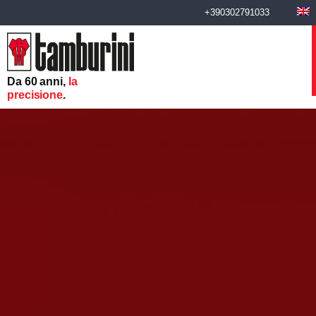
+390302791033
Da 60 anni,
la
precisione
.