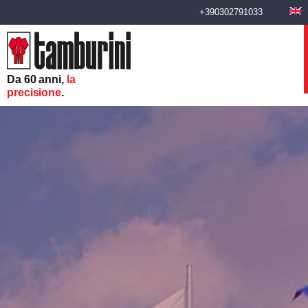
+390302791033
Da 60 anni,
la
precisione
.